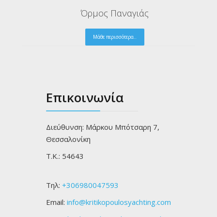
Γαϊδουρονήσι Αμμουλιανής «Δρένι
Μάθε περισσότερα..
Επικοινωνία
Διεύθυνση: Μάρκου Μπότσαρη 7,
Θεσσαλονίκη
Τ.Κ.: 54643
Τηλ:
+306980047593
Email:
info@kritikopoulosyachting.com