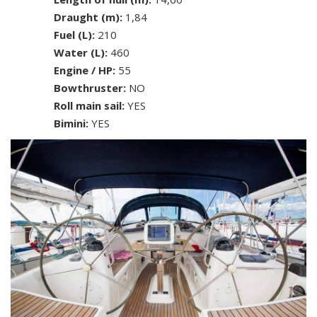
Draught (m):
1,84
Fuel (L):
210
Water (L):
460
Engine / HP:
55
Bowthruster:
NO
Roll main sail:
YES
Bimini:
YES