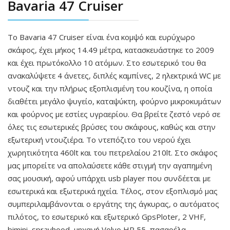
Bavaria 47 Cruiser
Το Bavaria 47 Cruiser είναι ένα κομψό και ευρύχωρο
σκάφος, έχει μήκος 14.49 μέτρα, κατασκευάστηκε το 2009
και έχει πρωτόκολλο 10 ατόμων. Στο εσωτερικό του θα
ανακαλύψετε 4 άνετες, διπλές καμπίνες, 2 ηλεκτρικά WC με
ντουζ και την πλήρως εξοπλισμένη του κουζίνα, η οποία
διαθέτει μεγάλο ψυγείο, καταψύκτη, φούρνο μικροκυμάτων
και φούρνος με εστίες υγραερίου. Θα βρείτε ζεστό νερό σε
όλες τις εσωτερικές βρύσες του σκάφους, καθώς και στην
εξωτερική ντουζιέρα. Το ντεπόζιτο του νερού έχει
χωρητικότητα 460lt και του πετρελαίου 210lt. Στο σκάφος
μας μπορείτε να απολαύσετε κάθε στιγμή την αγαπημένη
σας μουσική, αφού υπάρχει usb player που συνδέεται με
εσωτερικά και εξωτερικά ηχεία. Τέλος, στον εξοπλισμό μας
συμπεριλαμβάνονται ο εργάτης της άγκυρας, ο αυτόματος
πιλότος, το εσωτερικό και εξωτερικό GpsPloter, 2 VHF,
bimini, sprayhood, μηχανή Volvo HP 55, πασαρέλα,