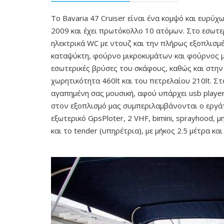
Το Bavaria 47 Cruiser είναι ένα κομψό και ευρύχ
2009 και έχει πρωτόκολλο 10 ατόμων. Στο εσωτερ
ηλεκτρικά WC με ντουζ και την πλήρως εξοπλισμέ
καταψύκτη, φούρνο μικροκυμάτων και φούρνος με 
εσωτερικές βρύσες του σκάφους, καθώς και στην 
χωρητικότητα 460lt και του πετρελαίου 210lt. Σ
αγαπημένη σας μουσική, αφού υπάρχει usb player
στον εξοπλισμό μας συμπεριλαμβάνονται ο εργάτ
εξωτερικό GpsPloter, 2 VHF, bimini, sprayhood,
και το tender (υπηρέτρια), με μήκος 2.5 μέτρα κα