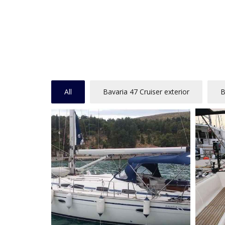
All
Bavaria 47 Cruiser exterior
B