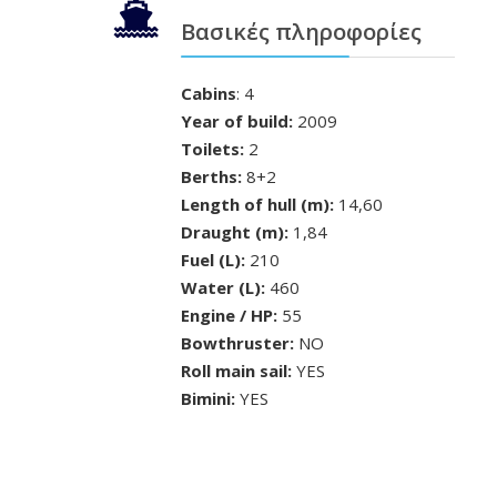
Βασικές πληροφορίες
Cabins
: 4
Year of build:
2009
Toilets:
2
Berths:
8+2
Length of hull (m):
14,60
Draught (m):
1,84
Fuel (L):
210
Water (L):
460
Engine / HP:
55
Bowthruster:
NO
Roll main sail:
YES
Bimini:
YES