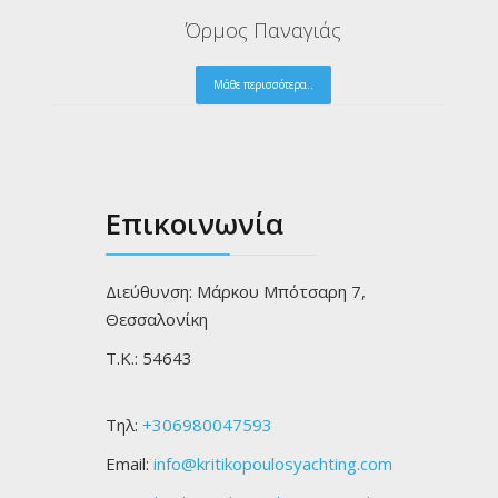
Γαϊδουρονήσι Αμμουλιανής «Δρέ
Μάθε περισσότερα..
Επικοινωνία
Διεύθυνση: Μάρκου Μπότσαρη 7,
Θεσσαλονίκη
Τ.Κ.: 54643
Τηλ:
+306980047593
Email:
info@kritikopoulosyachting.com