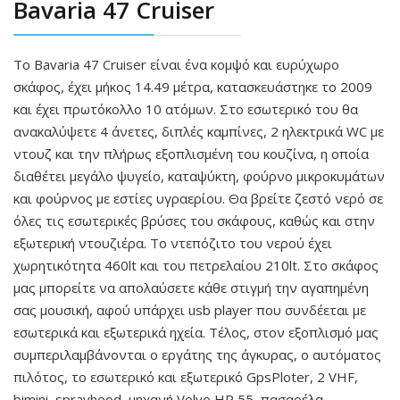
Bavaria 47 Cruiser
Το Bavaria 47 Cruiser είναι ένα κομψό και ευρύχωρο
σκάφος, έχει μήκος 14.49 μέτρα, κατασκευάστηκε το 2009
και έχει πρωτόκολλο 10 ατόμων. Στο εσωτερικό του θα
ανακαλύψετε 4 άνετες, διπλές καμπίνες, 2 ηλεκτρικά WC με
ντουζ και την πλήρως εξοπλισμένη του κουζίνα, η οποία
διαθέτει μεγάλο ψυγείο, καταψύκτη, φούρνο μικροκυμάτων
και φούρνος με εστίες υγραερίου. Θα βρείτε ζεστό νερό σε
όλες τις εσωτερικές βρύσες του σκάφους, καθώς και στην
εξωτερική ντουζιέρα. Το ντεπόζιτο του νερού έχει
χωρητικότητα 460lt και του πετρελαίου 210lt. Στο σκάφος
μας μπορείτε να απολαύσετε κάθε στιγμή την αγαπημένη
σας μουσική, αφού υπάρχει usb player που συνδέεται με
εσωτερικά και εξωτερικά ηχεία. Τέλος, στον εξοπλισμό μας
συμπεριλαμβάνονται ο εργάτης της άγκυρας, ο αυτόματος
πιλότος, το εσωτερικό και εξωτερικό GpsPloter, 2 VHF,
bimini, sprayhood, μηχανή Volvo HP 55, πασαρέλα,