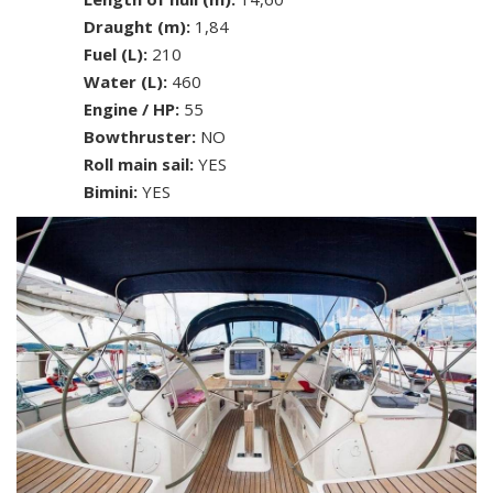
Draught (m):
1,84
Fuel (L):
210
Water (L):
460
Engine / HP:
55
Bowthruster:
NO
Roll main sail:
YES
Bimini:
YES